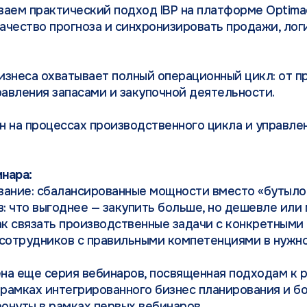
аем практический подход IBP на платформе Optimac
качество прогноза и синхронизировать продажи, лог
знеса охватывает полный операционный цикл: от п
равления запасами и закупочной деятельности.
 на процессах производственного цикла и управле
нара:
вание: сбалансированные мощности вместо «бутыл
в: что выгоднее — закупить больше, но дешевле или
ак связать производственные задачи с конкретными
 сотрудников с правильными компетенциями в нужно
на еще серия вебинаров, посвященная подходам к
 рамках интегрированного бизнес планирования и 
ронуты в рамках первых вебинаров.