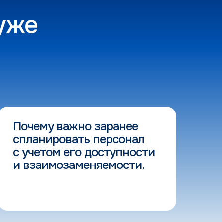
 уже
Почему важно заранее
П
спланировать персонал
п
с учетом его доступности
п
и взаимозаменяемости.
е
п
д