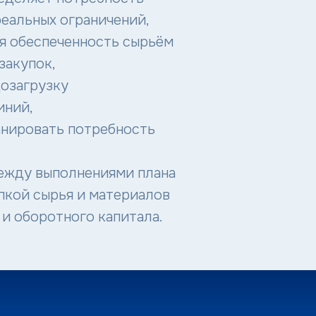
реальных ограничений,
я обеспеченность сырьём
закупок,
дозагрузку
иний,
анировать потребность
между выполнениями плана
пкой сырья и материалов
 и оборотного капитала.