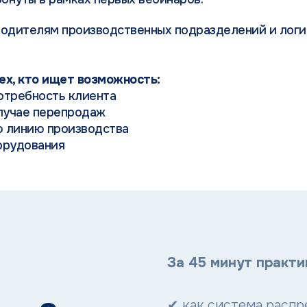
одителям производственных подразделений и логис
ех, кто ищет возможность:
отребность клиента
случае перепродаж
ю линию производства
орудования
За 45 минут практи
✔ как система распр