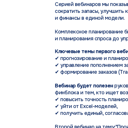
Серией вебинаров мы показыв
сократить запасы, улучшить 
и финансы в единой модели.
Комплексное планирование би
и планирования спроса до уп
Ключевые темы первого веби
✔ прогнозирование и планиров
✔ управление пополнением за
✔ формирование заказов (Trans
Вебинар будет полезен
руков
финблока и тем, кто ищет во
✔ повысить точность планиро
✔ уйти от Excel-моделей,
✔ получить единый, согласова
Второй вебинар на тему:"Про