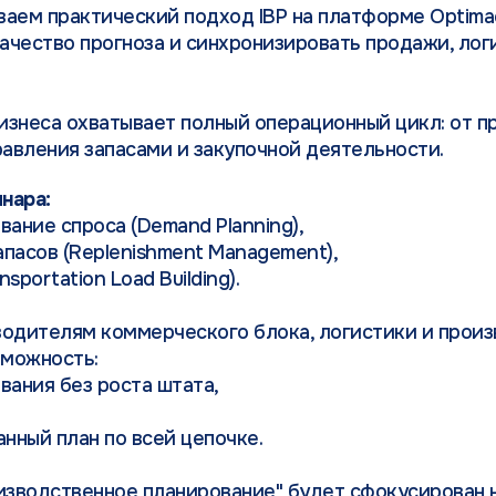
аем практический подход IBP на платформе Optimac
качество прогноза и синхронизировать продажи, лог
знеса охватывает полный операционный цикл: от п
равления запасами и закупочной деятельности.
нара:
ание спроса (Demand Planning),
пасов (Replenishment Management),
portation Load Building).
одителям коммерческого блока, логистики и произ
зможность:
вания без роста штата,
нный план по всей цепочке.
изводственное планирование" будет сфокусирован 