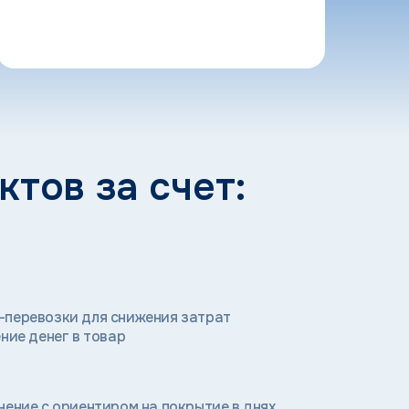
д
и
тов за счет:
-перевозки для снижения затрат
ние денег в товар
нение с ориентиром на покрытие в днях