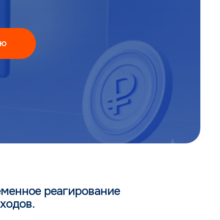
ию
ременное реагирование
ходов.