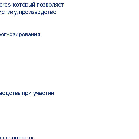
ros, который позволяет
истику, производство
рогнозирования
водства при участии
на процессах