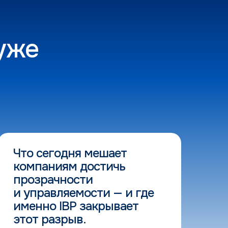
 уже
Что сегодня мешает
П
компаниям достичь
т
прозрачности
у
и управляемости — и где
и
именно IBP закрывает
н
этот разрыв.
я