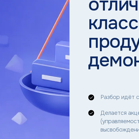
отлич
класс
прод
демо
Разбор идёт с
Делается акц
(управляемост
высвобождени