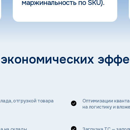
маржинальность по SKU).
 экономических эффек
лада, отгрузкой товара
Оптимизации кванта
на логистику и вложе
а на склады
Загрузка ТС — запол